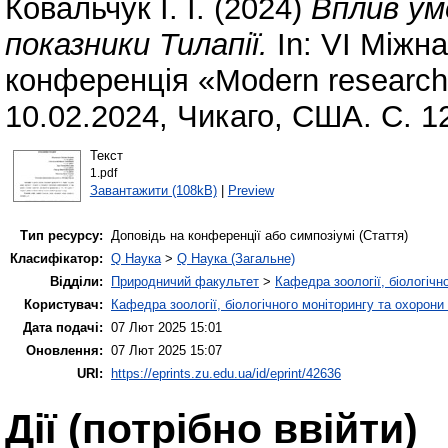
Ковальчук І. І.
(2024)
Вплив ум
показники Тилапії.
In: VI Міжн
конференція «Modern research i
10.02.2024, Чикаго, США. С. 1
Текст
1.pdf
Завантажити (108kB)
|
Preview
Тип ресурсу:
Доповідь на конференції або симпозіумі (Стаття)
Класифікатор:
Q Наука
>
Q Наука (Загальне)
Відділи:
Природничий факультет
>
Кафедра зоології, біологічн
Користувач:
Кафедра зоології, біологічного моніторингу та охорони
Дата подачі:
07 Лют 2025 15:01
Оновлення:
07 Лют 2025 15:07
URI:
https://eprints.zu.edu.ua/id/eprint/42636
Дії ​​(потрібно ввійти)