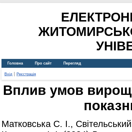
ЕЛЕКТРОН
ЖИТОМИРСЬК
УНІВ
Головна
Про сайт
Перегляд
Вхід
Реєстрація
Вплив умов вирощ
показн
Матковська С. І.
,
Світельський