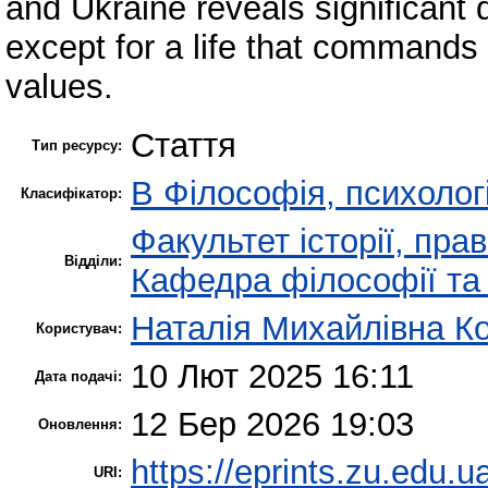
and Ukraine reveals significant di
except for a life that commands
values.
Стаття
Тип ресурсу:
B Філософія, психологі
Класифікатор:
Факультет історії, пра
Відділи:
Кафедра філософії та 
Наталія Михайлівна К
Користувач:
10 Лют 2025 16:11
Дата подачі:
12 Бер 2026 19:03
Оновлення:
https://eprints.zu.edu.u
URI: