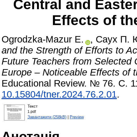
Central and Easte
Effects of t
Ogrodzka-Mazur Е.
,
Саух П. 
and the Strength of Efforts to
Future Teachers from Selected C
Europe – Noticeable Effects of 
Educational Review. № 76. С. 
10.15804/tner.2024.76.2.01
.
Текст
1.pdf
Завантажити (258kB)
|
Preview
Анотація