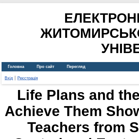
ЕЛЕКТРОН
ЖИТОМИРСЬК
УНІВ
Головна
Про сайт
Перегляд
Вхід
Реєстрація
Life Plans and the
Achieve Them Show
Teachers from S