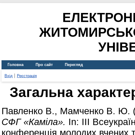
ЕЛЕКТРОН
ЖИТОМИРСЬК
УНІВ
Головна
Про сайт
Перегляд
Вхід
Реєстрація
Загальна характе
Павленко В.
,
Мамченко В. Ю.
СФГ «Каміла».
In: ІІІ Всеукра
конференція молодих вчених та