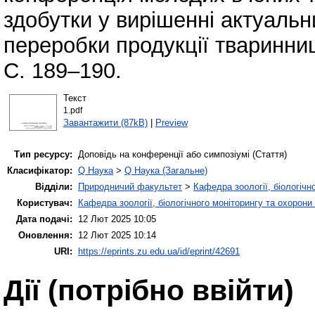
здобутки у вирішенні актуаль
переробки продукції тваринниц
С. 189–190.
Текст
1.pdf
Завантажити (87kB)
|
Preview
Тип ресурсу:
Доповідь на конференції або симпозіумі (Стаття)
Класифікатор:
Q Наука
>
Q Наука (Загальне)
Відділи:
Природничий факультет
>
Кафедра зоології, біологічн
Користувач:
Кафедра зоології, біологічного моніторингу та охорони
Дата подачі:
12 Лют 2025 10:05
Оновлення:
12 Лют 2025 10:14
URI:
https://eprints.zu.edu.ua/id/eprint/42691
Дії ​​(потрібно ввійти)