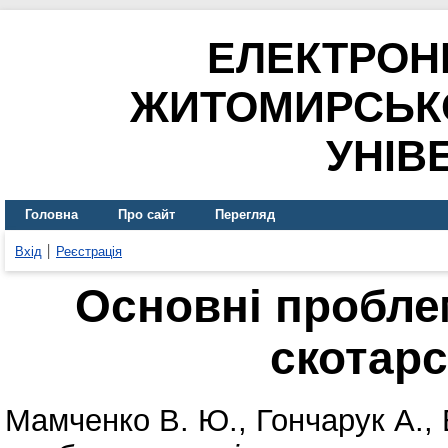
ЕЛЕКТРОН
ЖИТОМИРСЬК
УНІВ
Головна
Про сайт
Перегляд
Вхід
Реєстрація
Основні пробле
скотарс
Мамченко В. Ю.
,
Гончарук А.
,