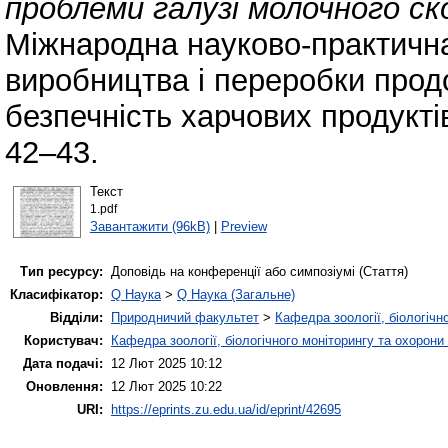
проблеми галузі молочного с
Міжнародна науково-практичн
виробництва і переробки продо
безпечність харчових продукті
42–43.
Текст
1.pdf
Завантажити (96kB)
|
Preview
Тип ресурсу:
Доповідь на конференції або симпозіумі (Стаття)
Класифікатор:
Q Наука
>
Q Наука (Загальне)
Відділи:
Природничий факультет
>
Кафедра зоології, біологічн
Користувач:
Кафедра зоології, біологічного моніторингу та охорони
Дата подачі:
12 Лют 2025 10:12
Оновлення:
12 Лют 2025 10:22
URI:
https://eprints.zu.edu.ua/id/eprint/42695