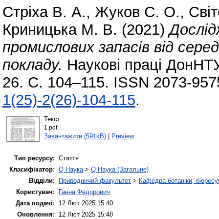
Стріха В. А.
,
Жуков С. О.
,
Світ
Криницька М. В.
(2021)
Дослід
промислових запасів від сер
покладу.
Наукові праці ДонНТУ.
26. С. 104–115. ISSN 2073-957
1(25)-2(26)-104-115
.
Текст
1.pdf
Завантажити (591kB)
|
Preview
Тип ресурсу:
Стаття
Класифікатор:
Q Наука
>
Q Наука (Загальне)
Відділи:
Природничий факультет
>
Кафедра ботаніки, біоресу
Користувач:
Ганна Федорович
Дата подачі:
12 Лют 2025 15:40
Оновлення:
12 Лют 2025 15:48