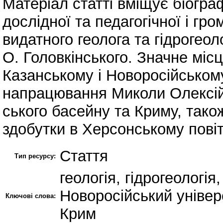
Матеріал статті вміщує біограф
дослідної та педагогічної і гро
видатного геолога та гідро­геоло
О. Головкінського. Значне місц
Казанському і Новоросійському
напрацювання Миколи Олексій
ського басейну та Криму, також
здобутки в Хер­сонському повіті
Стаття
Тип ресурсу:
геологія, гідрогеологія
Новоросійський універ
Ключові слова:
Крим