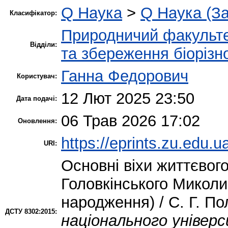
Q Наука
>
Q Наука (За
Класифікатор:
Природничий факульт
Відділи:
та збереження біорізн
Ганна Федорович
Користувач:
12 Лют 2025 23:50
Дата подачі:
06 Трав 2026 17:02
Оновлення:
https://eprints.zu.edu.u
URI:
Основні віхи життєвог
Головкінського Миколи
народження) / С. Г. По
ДСТУ 8302:2015:
національного універс