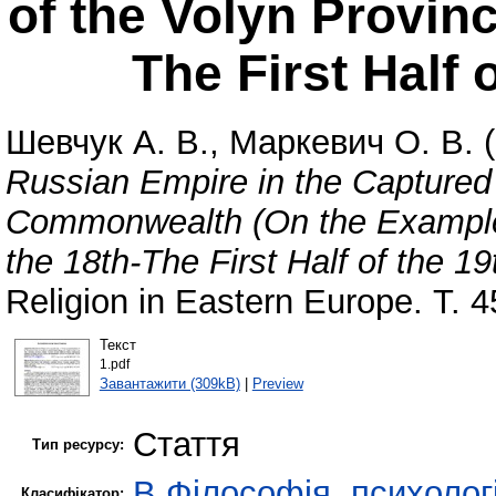
of the Volyn Provinc
The First Half 
Шевчук А. В.
,
Маркевич О. В.
(
Russian Empire in the Captured T
Commonwealth (On the Example o
the 18th-The First Half of the 19
Religion in Eastern Europe. Т.
Текст
1.pdf
Завантажити (309kB)
|
Preview
Стаття
Тип ресурсу:
B Філософія, психологі
Класифікатор: