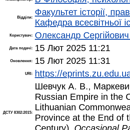
Факультет історії, пра
Відділи:
Кафедра всесвітньої іс
Олександр Сергійович
Користувач:
15 Лют 2025 11:21
Дата подачі:
15 Лют 2025 11:31
Оновлення:
https://eprints.zu.edu.u
URI:
Шевчук А. В.
,
Маркеви
Russian Empire in the Ca
Lithuanian Commonweal
ДСТУ 8302:2015:
Province at the End of t
Century).
Occasional Pa