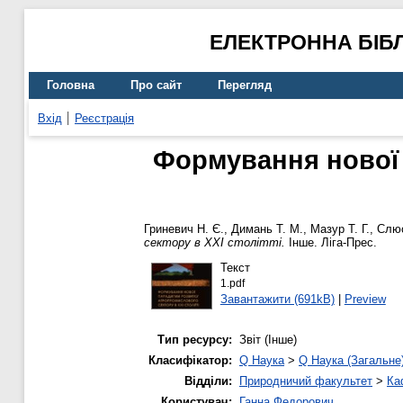
ЕЛЕКТРОННА БІБ
Головна
Про сайт
Перегляд
Вхід
Реєстрація
Формування нової 
Гриневич Н. Є.
,
Димань Т. М.
,
Мазур Т. Г.
,
Слюс
сектору в ХХІ столітті.
Інше. Ліга-Прес.
Текст
1.pdf
Завантажити (691kB)
|
Preview
Тип ресурсу:
Звіт (Інше)
Класифікатор:
Q Наука
>
Q Наука (Загальне
Відділи:
Природничий факультет
>
Ка
Користувач:
Ганна Федорович