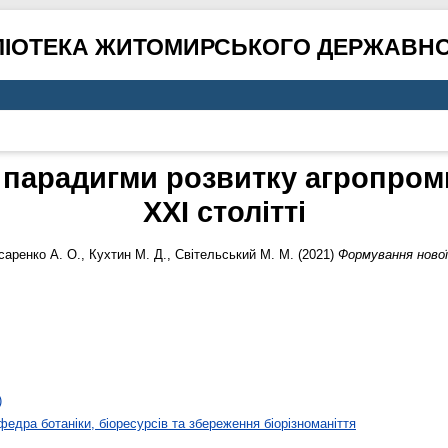
ЛІОТЕКА ЖИТОМИРСЬКОГО ДЕРЖАВНО
парадигми розвитку агропром
ХХІ столітті
аренко А. О.
,
Кухтин М. Д.
,
Світельський М. М.
(2021)
Формування нової
)
федра ботаніки, біоресурсів та збереження біорізноманіття