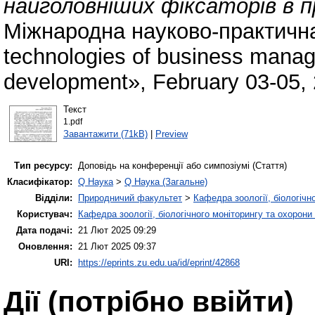
найголовніших фіксаторів в пр
Міжнародна науково-практична
technologies of business manag
development», February 03-05,
Текст
1.pdf
Завантажити (71kB)
|
Preview
Тип ресурсу:
Доповідь на конференції або симпозіумі (Стаття)
Класифікатор:
Q Наука
>
Q Наука (Загальне)
Відділи:
Природничий факультет
>
Кафедра зоології, біологічн
Користувач:
Кафедра зоології, біологічного моніторингу та охорони
Дата подачі:
21 Лют 2025 09:29
Оновлення:
21 Лют 2025 09:37
URI:
https://eprints.zu.edu.ua/id/eprint/42868
Дії ​​(потрібно ввійти)