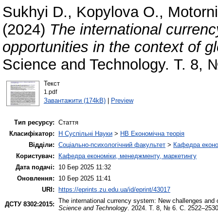
Sukhyi D.
,
Kopylova O.
,
Motorni
(2024)
The international curren
opportunities in the context of 
Science and Technology. Т. 8,
Текст
1.pdf
Завантажити (174kB)
|
Preview
Тип ресурсу:
Стаття
Класифікатор:
H Суспільні Науки
>
HB Економічна теорія
Відділи:
Соціально-психологічний факультет
>
Кафедра еконо
Користувач:
Кафедра економіки, менеджменту, маркетингу
Дата подачі:
10 Бер 2025 11:32
Оновлення:
10 Бер 2025 11:41
URI:
https://eprints.zu.edu.ua/id/eprint/43017
The international currency system: New challenges and op
ДСТУ 8302:2015:
Science and Technology
. 2024. Т. 8, № 6. С. 2522–2530