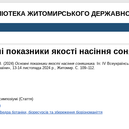
ЛІОТЕКА ЖИТОМИРСЬКОГО ДЕРЖАВНО
і показники якості насіння со
В.
(2024)
Основні показники якості насіння соняшника.
In: ІV Всеукраїнс
аїни», 13-14 листопада 2024 р., Житомир. С. 109–112.
симпозіумі (Стаття)
)
федра ботаніки, біоресурсів та збереження біорізноманіття