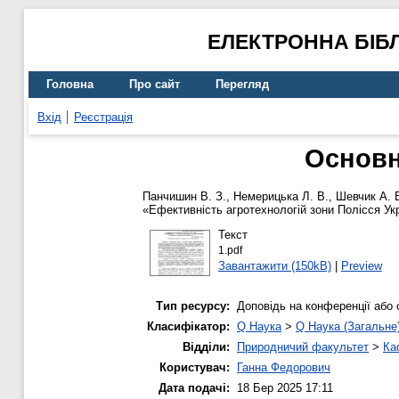
ЕЛЕКТРОННА БІБ
Головна
Про сайт
Перегляд
Вхід
Реєстрація
Основн
Панчишин В. З.
,
Немерицька Л. В.
,
Шевчик А. 
«Ефективність агротехнологій зони Полісся Укр
Текст
1.pdf
Завантажити (150kB)
|
Preview
Тип ресурсу:
Доповідь на конференції або 
Класифікатор:
Q Наука
>
Q Наука (Загальне
Відділи:
Природничий факультет
>
Ка
Користувач:
Ганна Федорович
Дата подачі:
18 Бер 2025 17:11