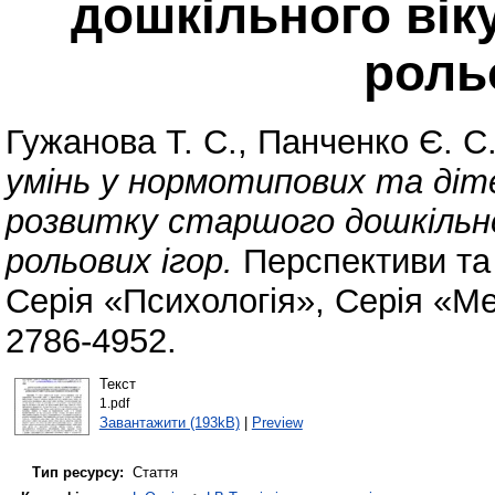
дошкільного вік
роль
Гужанова Т. С.
,
Панченко Є. С
умінь у нормотипових та діт
розвитку старшого дошкільно
рольових ігор.
Перспективи та 
Серія «Психологія», Серія «М
2786-4952.
Текст
1.pdf
Завантажити (193kB)
|
Preview
Тип ресурсу:
Стаття