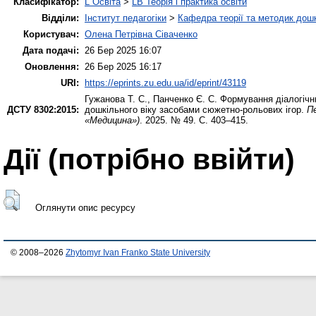
Класифікатор:
L Освіта
>
LB Теорія і практика освіти
Відділи:
Інститут педагогіки
>
Кафедра теорії та методик дошк
Користувач:
Олена Петрівна Сіваченко
Дата подачі:
26 Бер 2025 16:07
Оновлення:
26 Бер 2025 16:17
URI:
https://eprints.zu.edu.ua/id/eprint/43119
Гужанова Т. С.
,
Панченко Є. С.
Формування діалогічни
ДСТУ 8302:2015:
дошкільного віку засобами сюжетно-рольових ігор.
Пе
«Медицина»)
. 2025. № 49. С. 403–415.
Дії ​​(потрібно ввійти)
Оглянути опис ресурсу
© 2008–2026
Zhytomyr Ivan Franko State University