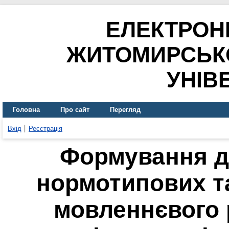
ЕЛЕКТРОН
ЖИТОМИРСЬК
УНІВ
Головна
Про сайт
Перегляд
Вхід
Реєстрація
Формування ді
нормотипових та
мовленнєвого 