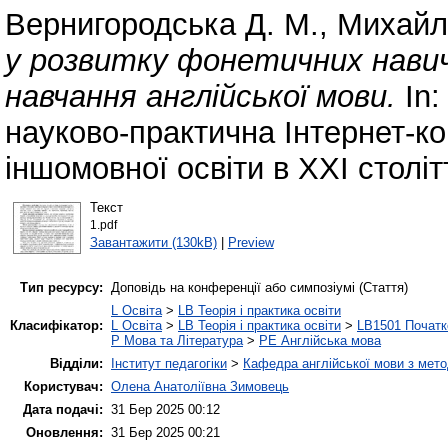
Вернигородська Д. М.
,
Михайл
у розвитку фонетичних навич
навчання англійської мови.
In:
науково-практична Інтернет-к
іншомовної освіти в ХХІ століт
Текст
1.pdf
Завантажити (130kB)
|
Preview
Тип ресурсу:
Доповідь на конференції або симпозіумі (Стаття)
L Освіта
>
LB Теорія і практика освіти
Класифікатор:
L Освіта
>
LB Теорія і практика освіти
>
LB1501 Початк
P Мова та Література
>
PE Англійська мова
Відділи:
Інститут педагогіки
>
Кафедра англійської мови з мето
Користувач:
Олена Анатоліївна Зимовець
Дата подачі:
31 Бер 2025 00:12
Оновлення:
31 Бер 2025 00:21