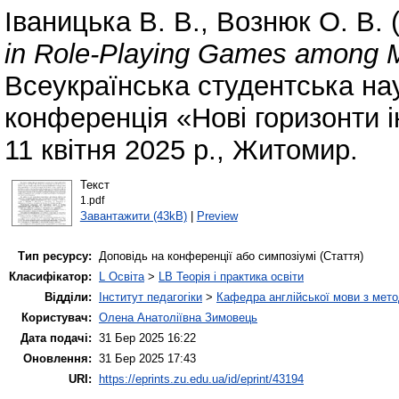
Іваницька В. В.
,
Вознюк О. В.
(
in Role-Playing Games among M
Всеукраїнська студентська на
конференція «Нові горизонти ін
11 квітня 2025 р., Житомир.
Текст
1.pdf
Завантажити (43kB)
|
Preview
Тип ресурсу:
Доповідь на конференції або симпозіумі (Стаття)
Класифікатор:
L Освіта
>
LB Теорія і практика освіти
Відділи:
Інститут педагогіки
>
Кафедра англійської мови з мето
Користувач:
Олена Анатоліївна Зимовець
Дата подачі:
31 Бер 2025 16:22
Оновлення:
31 Бер 2025 17:43
URI:
https://eprints.zu.edu.ua/id/eprint/43194