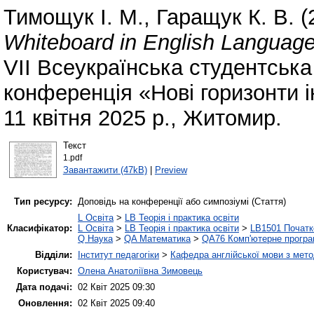
Тимощук І. М.
,
Гаращук К. В.
(
Whiteboard in English Language
VІІ Всеукраїнська студентська
конференція «Нові горизонти ін
11 квітня 2025 р., Житомир.
Текст
1.pdf
Завантажити (47kB)
|
Preview
Тип ресурсу:
Доповідь на конференції або симпозіумі (Стаття)
L Освіта
>
LB Теорія і практика освіти
Класифікатор:
L Освіта
>
LB Теорія і практика освіти
>
LB1501 Початк
Q Наука
>
QA Математика
>
QA76 Комп'ютерне програ
Відділи:
Інститут педагогіки
>
Кафедра англійської мови з мето
Користувач:
Олена Анатоліївна Зимовець
Дата подачі:
02 Квіт 2025 09:30
Оновлення:
02 Квіт 2025 09:40