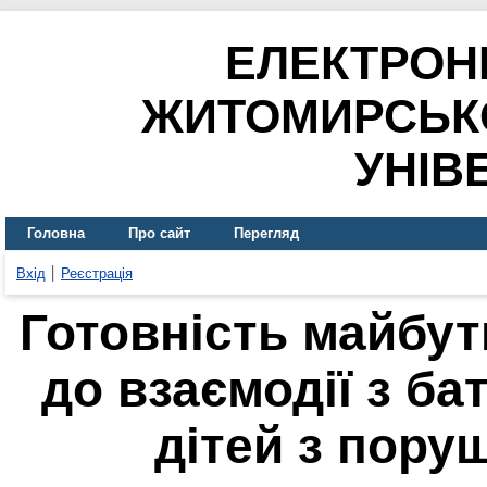
ЕЛЕКТРОН
ЖИТОМИРСЬК
УНІВ
Головна
Про сайт
Перегляд
Вхід
Реєстрація
Готовність майбут
до взаємодії з ба
дітей з пор