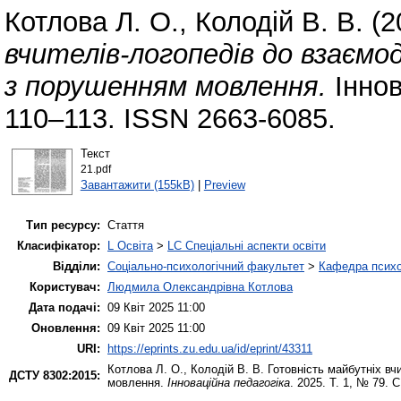
Котлова Л. О.
,
Колодій В. В.
(2
вчителів-логопедів до взаємод
з порушенням мовлення.
Іннов
110–113. ISSN 2663-6085.
Текст
21.pdf
Завантажити (155kB)
|
Preview
Тип ресурсу:
Стаття
Класифікатор:
L Освіта
>
LC Спеціальні аспекти освіти
Відділи:
Соціально-психологічний факультет
>
Кафедра психол
Користувач:
Людмила Олександрівна Котлова
Дата подачі:
09 Квіт 2025 11:00
Оновлення:
09 Квіт 2025 11:00
URI:
https://eprints.zu.edu.ua/id/eprint/43311
Котлова Л. О.
,
Колодій В. В.
Готовність майбутніх вчи
ДСТУ 8302:2015:
мовлення.
Інноваційна педагогіка
. 2025. Т. 1, № 79. С