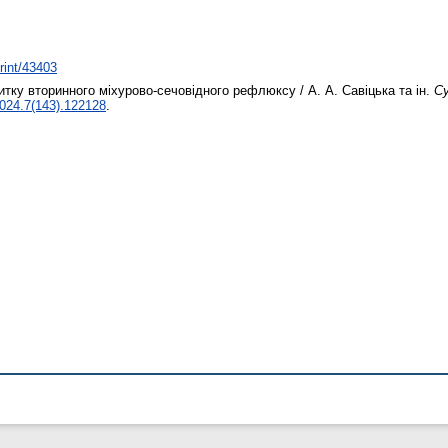
print/43403
итку вторинного міхурово‑сечовідного рефлюксу / А. А. Савіцька та ін.
Су
024.7(143).122128
.