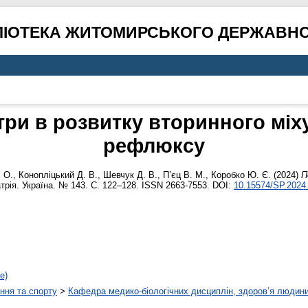
ЛІОТЕКА ЖИТОМИРСЬКОГО ДЕРЖАВНО
три в розвитку вторинного мі
рефлюксу
 О.
,
Конопліцький Д. В.
,
Шевчук Д. В.
,
П’єц В. М.
,
Коробко Ю. Є.
(2024)
П
рія. Україна. № 143. С. 122–128. ISSN 2663-7553. DOI:
10.15574/SP.2024
е)
ння та спорту
>
Кафедра медико-біологічних дисциплін, здоров’я людини