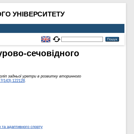
ГО УНІВЕРСИТЕТУ
хурово‑сечовідного
оліп задньої уретри в розвитку вторинного
.7(143).122128
.
 та адаптивного спорту