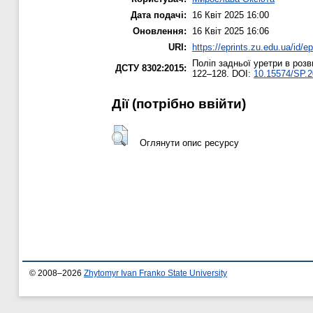
Дата подачі:
16 Квіт 2025 16:00
Оновлення:
16 Квіт 2025 16:06
URI:
https://eprints.zu.edu.ua/id/e
Поліп задньої уретри в розв
ДСТУ 8302:2015:
122–128. DOI:
10.15574/SP.2
Дії ​​(потрібно ввійти)
Оглянути опис ресурсу
© 2008–2026
Zhytomyr Ivan Franko State University