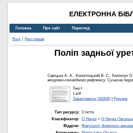
ЕЛЕКТРОННА БІБ
Головна
Про сайт
Перегляд
Вхід
Реєстрація
Поліп задньої уре
Савіцька А. А.
,
Конопліцький В. С.
,
Калінчук О.
міхурово‑сечовідного рефлюксу.
Сучасна педіат
Текст
1.pdf
Завантажити (282kB)
|
Preview
Тип ресурсу:
Стаття
Класифікатор:
Q Наука
>
Q Наука (Загальн
Відділи:
Факультет фізичного вихова
Користувач:
Мирослава Оксюта