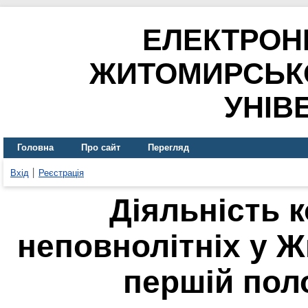
ЕЛЕКТРОН
ЖИТОМИРСЬК
УНІВ
Головна
Про сайт
Перегляд
Вхід
Реєстрація
Діяльність к
неповнолітніх у Ж
першій поло