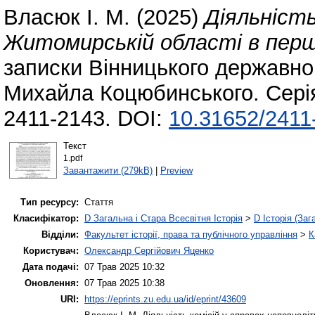
Власюк І. М.
(2025)
Діяльність
Житомирській області в перші
записки Вінницького державног
Михайла Коцюбинського. Серія:
2411-2143. DOI:
10.31652/2411
Текст
1.pdf
Завантажити (279kB)
|
Preview
Тип ресурсу:
Стаття
Класифікатор:
D Загальна і Стара Всесвітня Історія
>
D Історія (Заг
Відділи:
Факультет історії, права та публічного управління
>
К
Користувач:
Олександр Сергійович Яценко
Дата подачі:
07 Трав 2025 10:32
Оновлення:
07 Трав 2025 10:38
URI:
https://eprints.zu.edu.ua/id/eprint/43609