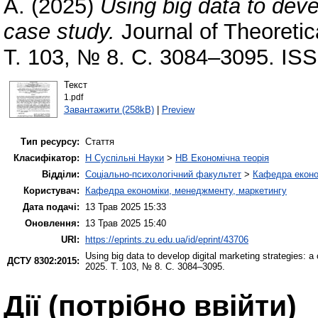
A.
(2025)
Using big data to deve
case study.
Journal of Theoretic
Т. 103, № 8. С. 3084–3095. IS
Текст
1.pdf
Завантажити (258kB)
|
Preview
Тип ресурсу:
Стаття
Класифікатор:
H Суспільні Науки
>
HB Економічна теорія
Відділи:
Соціально-психологічний факультет
>
Кафедра еконо
Користувач:
Кафедра економіки, менеджменту, маркетингу
Дата подачі:
13 Трав 2025 15:33
Оновлення:
13 Трав 2025 15:40
URI:
https://eprints.zu.edu.ua/id/eprint/43706
Using big data to develop digital marketing strategies: a
ДСТУ 8302:2015:
2025. Т. 103, № 8. С. 3084–3095.
Дії ​​(потрібно ввійти)