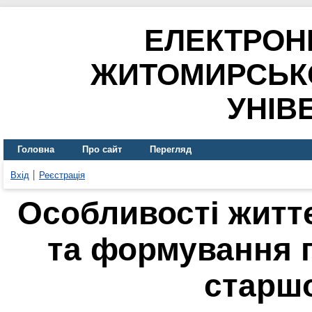
ЕЛЕКТРОН
ЖИТОМИРСЬК
УНІВ
Головна
Про сайт
Перегляд
Вхід
Реєстрація
Особливості житт
та формування 
старш