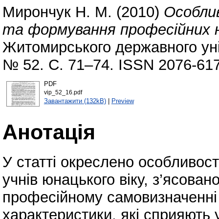
Мирончук Н. М.
(2010)
Особли
та формування професійних н
Житомирського державного уні
№ 52. С. 71–74. ISSN 2076-61
PDF
vip_52_16.pdf
Завантажити (132kB)
|
Preview
Анотація
У статті окреслено особливос
учнів юнацького віку, з’ясовано
професійному самовизначенні 
характеристики, які сприяють 