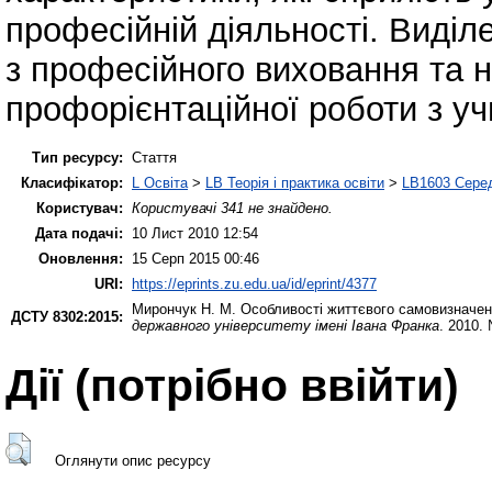
професійній діяльності. Виділ
з професійного виховання та 
профорієнтаційної роботи з у
Тип ресурсу:
Стаття
Класифікатор:
L Освіта
>
LB Теорія і практика освіти
>
LB1603 Серед
Користувач:
Користувачі 341 не знайдено.
Дата подачі:
10 Лист 2010 12:54
Оновлення:
15 Серп 2015 00:46
URI:
https://eprints.zu.edu.ua/id/eprint/4377
Мирончук Н. М.
Особливості життєвого самовизначен
ДСТУ 8302:2015:
державного університету імені Івана Франка
. 2010.
Дії ​​(потрібно ввійти)
Оглянути опис ресурсу