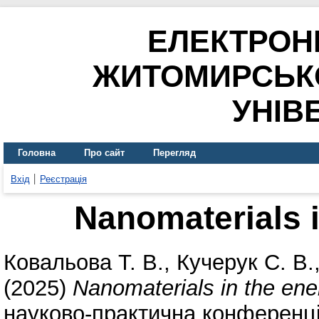
ЕЛЕКТРОН
ЖИТОМИРСЬК
УНІВ
Головна
Про сайт
Перегляд
Вхід
Реєстрація
Nanomaterials i
Ковальова Т. В.
,
Кучерук С. В.
(2025)
Nanomaterials in the ene
науково-практична конференція