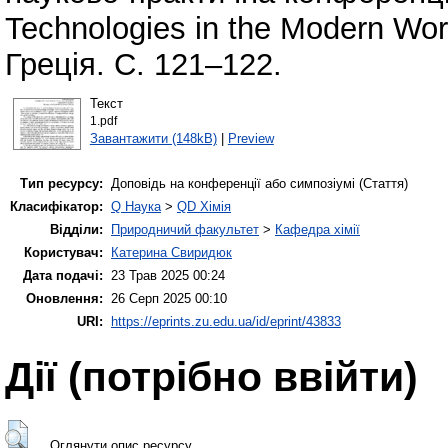
Technologies in the Modern Wor
Греція. С. 121–122.
Текст
1.pdf
Завантажити (148kB)
|
Preview
Тип ресурсу:
Доповідь на конференції або симпозіумі (Стаття)
Класифікатор:
Q Наука
>
QD Хімія
Відділи:
Природничий факультет
>
Кафедра хімії
Користувач:
Катерина Свиридюк
Дата подачі:
23 Трав 2025 00:24
Оновлення:
26 Серп 2025 00:10
URI:
https://eprints.zu.edu.ua/id/eprint/43833
Дії ​​(потрібно ввійти)
Оглянути опис ресурсу