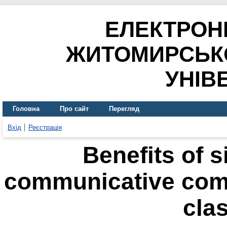
ЕЛЕКТРОН
ЖИТОМИРСЬК
УНІВ
Головна
Про сайт
Перегляд
Вхід
Реєстрація
Benefits of s
communicative com
cla