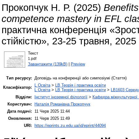
Прокопчук Н. Р.
(2025)
Benefits
competence mastery in EFL cla
практична конференція «Зрост
стійкістю», 23-25 травня, 2025
Текст
1.pdf
Завантажити (139kB)
|
Preview
Тип ресурсу:
Доповідь на конференції або симпозіумі (Стаття)
L Освіта
>
LB Теорія і практика освіти
Класифікатор:
L Освіта
>
LB Теорія і практика освіти
>
LB1603 Середн
Відділи:
Інститут іноземної філології
>
Кафедра міжкультурної к
Користувач:
Наталія Романівна Прокопчук
Дата подачі:
11 Черв 2025 11:44
Оновлення:
11 Черв 2025 11:49
URI:
https://eprints.zu.edu.ua/id/eprint/44094