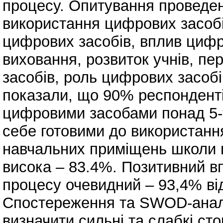
процесу. Опитування проведено
використання цифрових засобів
цифрових засобів, вплив цифро
виховання, розвиток учнів, п
засобів, роль цифрових засобів
показали, що 90% респонденті
цифровими засобами понад 5-т
себе готовими до використанн
навчальних приміщень школи 
висока – 83.4%. Позитивний впл
процесу очевидний – 93,4% ві
Спостереження та SWOD-аналі
визначити сильні та слабкі сто