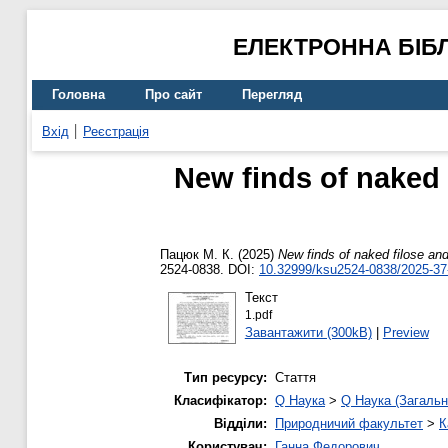
ЕЛЕКТРОННА БІБ
Головна
Про сайт
Перегляд
Вхід
Реєстрація
New finds of naked
Пацюк М. К.
(2025)
New finds of naked filose an
2524-0838. DOI:
10.32999/ksu2524-0838/2025-37
Текст
1.pdf
Завантажити (300kB)
|
Preview
Тип ресурсу:
Стаття
Класифікатор:
Q Наука
>
Q Наука (Загальн
Відділи:
Природничий факультет
>
К
Користувач:
Ганна Федорович