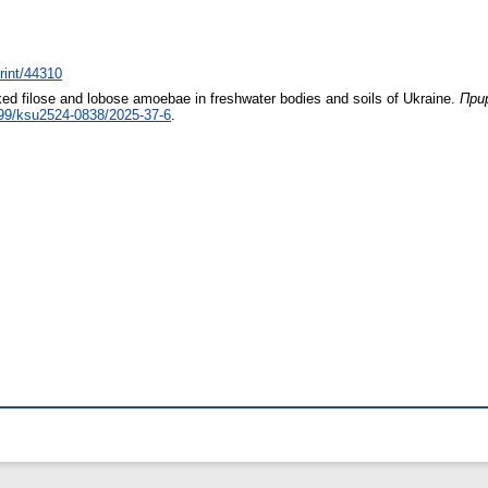
print/44310
ed filose and lobose amoebae in freshwater bodies and soils of Ukraine.
Прир
99/ksu2524-0838/2025-37-6
.