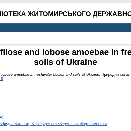
ЛІОТЕКА ЖИТОМИРСЬКОГО ДЕРЖАВНО
 filose and lobose amoebae in fr
soils of Ukraine
d lobose amoebae in freshwater bodies and soils of Ukraine.
Природничий альм
-6
.
е)
афедра ботаніки, біоресурсів та збереження біорізноманіття