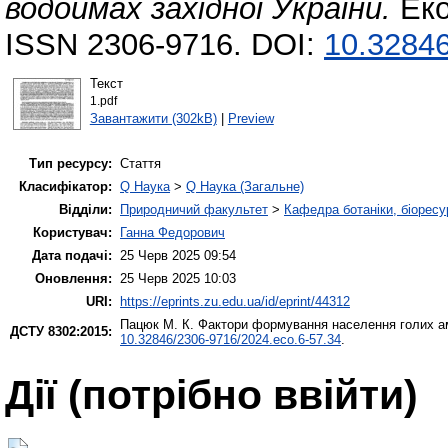
водоймах західної України.
Еко
ISSN 2306-9716. DOI:
10.32846
Текст
1.pdf
Завантажити (302kB)
|
Preview
Тип ресурсу:
Стаття
Класифікатор:
Q Наука
>
Q Наука (Загальне)
Відділи:
Природничий факультет
>
Кафедра ботаніки, біоресу
Користувач:
Ганна Федорович
Дата подачі:
25 Черв 2025 09:54
Оновлення:
25 Черв 2025 10:03
URI:
https://eprints.zu.edu.ua/id/eprint/44312
Пацюк М. К.
Фактори формування населення голих ам
ДСТУ 8302:2015:
10.32846/2306-9716/2024.eco.6-57.34
.
Дії ​​(потрібно ввійти)