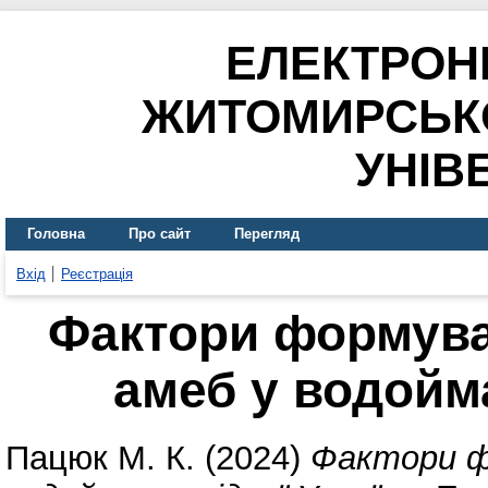
ЕЛЕКТРОН
ЖИТОМИРСЬК
УНІВ
Головна
Про сайт
Перегляд
Вхід
Реєстрація
Фактори формува
амеб у водойма
Пацюк М. К.
(2024)
Фактори ф