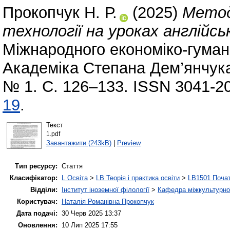
Прокопчук Н. Р.
(2025)
Метод
технології на уроках англійсь
Міжнародного економіко-гумані
Академіка Степана Дем’янчука.
№ 1. С. 126–133. ISSN 3041-2
19
.
Текст
1.pdf
Завантажити (243kB)
|
Preview
Тип ресурсу:
Стаття
Класифікатор:
L Освіта
>
LB Теорія і практика освіти
>
LB1501 Почат
Відділи:
Інститут іноземної філології
>
Кафедра міжкультурної 
Користувач:
Наталія Романівна Прокопчук
Дата подачі:
30 Черв 2025 13:37
Оновлення:
10 Лип 2025 17:55