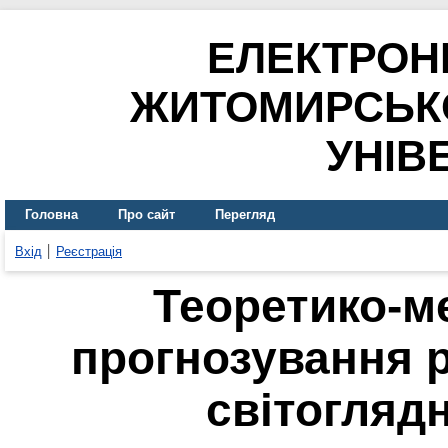
ЕЛЕКТРОН
ЖИТОМИРСЬК
УНІВ
Головна
Про сайт
Перегляд
Вхід
Реєстрація
Теоретико-м
прогнозування ре
світогляд