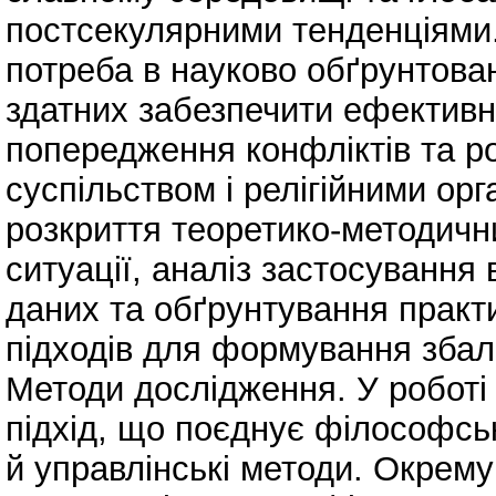
постсекулярними тенденціями.
потреба в науково обґрунтова
здатних забезпечити ефективн
попередження конфліктів та р
суспільством і релігійними ор
розкриття теоретико-методични
ситуації, аналіз застосування
даних та обґрунтування практ
підходів для формування збала
Методи дослідження. У роботі
підхід, що поєднує філософські,
й управлінські методи. Окрему 