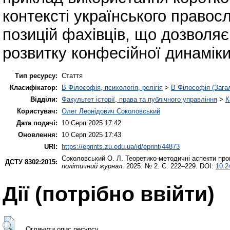
контексті українського правос
позицій фахівців, що дозволяє
розвитку конфесійної динаміки
Тип ресурсу:
Стаття
Класифікатор:
B Філософія, психологія, релігія
>
B Філософія (Зага
Відділи:
Факультет історії, права та публічного управління
>
К
Користувач:
Олег Леонідович Соколовський
Дата подачі:
10 Серп 2025 17:42
Оновлення:
10 Серп 2025 17:43
URI:
https://eprints.zu.edu.ua/id/eprint/44873
Соколовський О. Л.
Теоретико-методичні аспекти прог
ДСТУ 8302:2015:
політичний журнал
. 2025. № 2. С. 222–229. DOI:
10.2
Дії ​​(потрібно ввійти)
Оглянути опис ресурсу