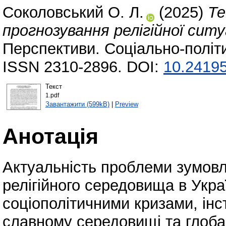
Соколовський О. Л.
(2025)
Те
прогнозування релігійної сит
Перспективи. Соціально-політ
ISSN 2310-2896. DOI:
10.24195
Текст
1.pdf
Завантажити (599kB)
|
Preview
Анотація
Актуальність проблеми зумов
релігійного середовища в Украї
соціополітичними кризами, ін
славному середовищі та глоб