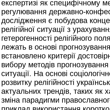
експертизі як специфічному ме
регулювання державно-конфес
дослідження є побудова конце
релігійної ситуації з урахуван
гетерогенності релігійного пол
лежать в основі прогнозування (
встановлено критерії достовір
вибору методів прогнозування
ситуації. На основі соціологіч
розвитку релігійності українсь
актуальних трендів, таких як 
зміна парадигми православног
приклад використання коротко 