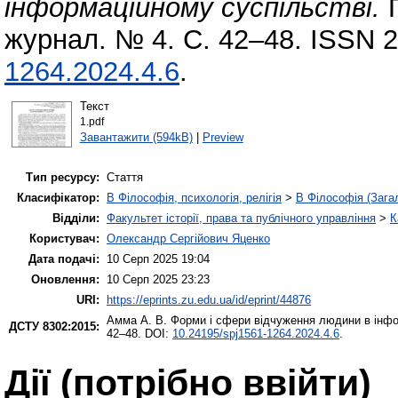
інформаційному суспільстві.
П
журнал. № 4. С. 42–48. ISSN 
1264.2024.4.6
.
Текст
1.pdf
Завантажити (594kB)
|
Preview
Тип ресурсу:
Стаття
Класифікатор:
B Філософія, психологія, релігія
>
B Філософія (Зага
Відділи:
Факультет історії, права та публічного управління
>
К
Користувач:
Олександр Сергійович Яценко
Дата подачі:
10 Серп 2025 19:04
Оновлення:
10 Серп 2025 23:23
URI:
https://eprints.zu.edu.ua/id/eprint/44876
Амма А. В.
Форми і сфери відчуження людини в інфо
ДСТУ 8302:2015:
42–48. DOI:
10.24195/spj1561-1264.2024.4.6
.
Дії ​​(потрібно ввійти)