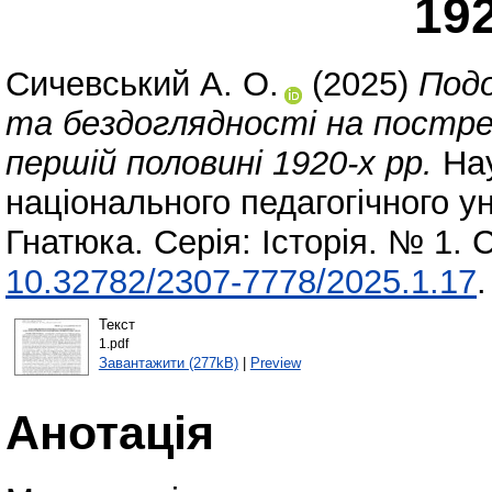
192
Сичевський А. О.
(2025)
Подо
та бездоглядності на постре
першій половині 1920-х рр.
Нау
національного педагогічного у
Гнатюка. Серія: Історія. № 1. 
10.32782/2307-7778/2025.1.17
.
Текст
1.pdf
Завантажити (277kB)
|
Preview
Анотація