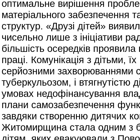
оптимальне вирішення проблем
матеріального забезпечення т
структур. «Друзі дітей» вияви
чисельно лише з ініціативи рад
більшість осередків проявила 
праці. Комунікація з дітьми, ї
серйозними захворюваннями с
туберкульозом, і втягнутістю д
умовах недофінансування влад
плани самозабезпечення функ
завдяки створенню дитячих ко
Житомирщина стала одним з ба
дітям, яких евакуювали з Пов