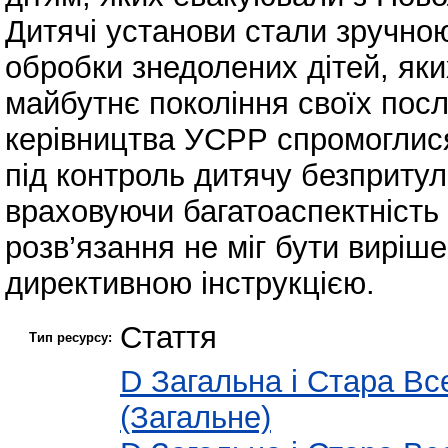
Дитячі установи стали зручно
обробки знедолених дітей, як
майбутнє покоління своїх посл
керівництва УСРР спромоглися
під контроль дитячу безпритуль
враховуючи багатоаспектність
розв’язання не міг бути вирі
директивною інструкцією.
Стаття
Тип ресурсу:
D Загальна і Стара Все
(Загальне)