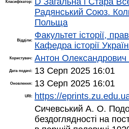
D Загальна і Стара Все
Класифікатор:
Радянський Союз. Кол
Польща
Факультет історії, пра
Відділи:
Кафедра історії Украї
Антон Олександрович
Користувач:
13 Серп 2025 16:01
Дата подачі:
13 Серп 2025 16:01
Оновлення:
https://eprints.zu.edu.u
URI:
Сичевський А. О.
Подол
бездоглядності на по