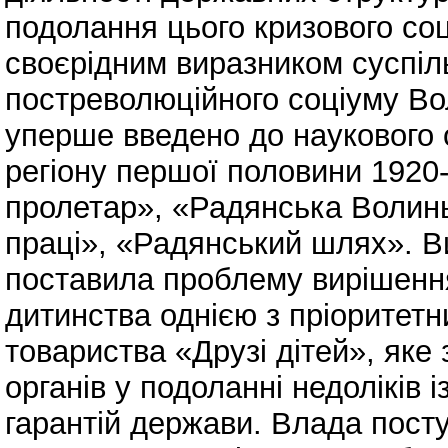
подолання цього кризового со
своєрідним виразником суспіл
постреволюційного соціуму В
уперше введено до наукового 
регіону першої половини 1920-
пролетар», «Радянська Волинь
праці», «Радянський шлях». В
поставила проблему вирішення
дитинства однією з пріоритетн
товариства «Друзі дітей», як
органів у подоланні недоліків і
гарантій держави. Влада пост