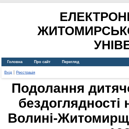
ЕЛЕКТРОН
ЖИТОМИРСЬК
УНІВ
Головна
Про сайт
Перегляд
Вхід
Реєстрація
Подолання дитячо
бездоглядності 
Волині-Житомирщи