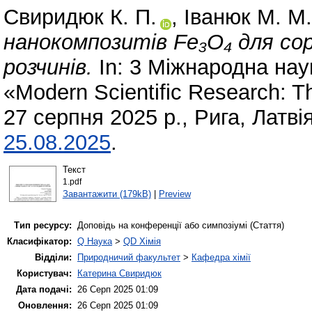
Свиридюк К. П.
,
Іванюк М. М.
нанокомпозитів Fe₃O₄ для сор
розчинів.
In: 3 Міжнародна нау
«Modern Scientific Research: Th
27 серпня 2025 р., Рига, Латві
25.08.2025
.
Текст
1.pdf
Завантажити (179kB)
|
Preview
Тип ресурсу:
Доповідь на конференції або симпозіумі (Стаття)
Класифікатор:
Q Наука
>
QD Хімія
Відділи:
Природничий факультет
>
Кафедра хімії
Користувач:
Катерина Свиридюк
Дата подачі:
26 Серп 2025 01:09
Оновлення:
26 Серп 2025 01:09