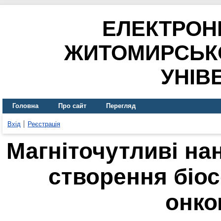
ЕЛЕКТРОН
ЖИТОМИРСЬК
УНІВ
Головна
Про сайт
Перегляд
Вхід
Реєстрація
Магніточутливі на
створення біо
онко