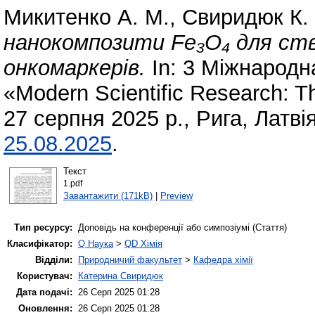
Микитенко А. М.
,
Свиридюк К. 
нанокомпозити Fe₃O₄ для ств
онкомаркерів.
In: 3 Міжнародн
«Modern Scientific Research: Th
27 серпня 2025 р., Рига, Латві
25.08.2025
.
Текст
1.pdf
Завантажити (171kB)
|
Preview
Тип ресурсу:
Доповідь на конференції або симпозіумі (Стаття)
Класифікатор:
Q Наука
>
QD Хімія
Відділи:
Природничий факультет
>
Кафедра хімії
Користувач:
Катерина Свиридюк
Дата подачі:
26 Серп 2025 01:28
Оновлення:
26 Серп 2025 01:28