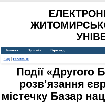
ЕЛЕКТРОН
ЖИТОМИРСЬК
УНІВ
Головна
Про сайт
Перегляд
Вхід
Реєстрація
Події «Другого 
розв’язання єв
містечку Базар на