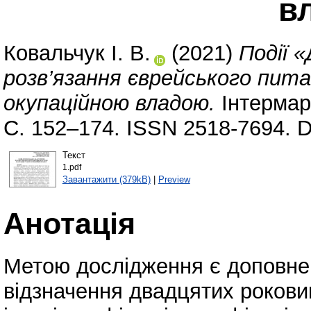
в
Ковальчук І. В.
(2021)
Події 
розв’язання єврейського пит
окупаційною владою.
Інтермару
С. 152–174. ISSN 2518-7694. 
Текст
1.pdf
Завантажити (379kB)
|
Preview
Анотація
Метою дослідження є доповне
відзначення двадцятих роковин