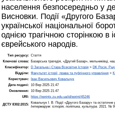
населення безпосередньо у де
Висновки. Події «Другого База
української національної боро
однією трагічною сторінкою в іс
єврейського народів.
Тип ресурсу:
Стаття
Ключові слова:
Базарська трагедія, «Другий Базар», мельниківці, нац
Класифікатор:
D Загальна і Стара Всесвітня Історія
>
DK Росія. Ра
Відділи:
Факультет історії, права та публічного управління
>
К
Користувач:
Іван Васильович Ковальчук
Дата подачі:
10 Вер 2025 21:47
Оновлення:
10 Вер 2025 21:47
URI:
https://eprints.zu.edu.ua/id/eprint/45246
Ковальчук І. В.
Події «Другого Базару» та остаточне 
ДСТУ 8302:2015:
Інтермарум: історія, політика, культура
. 2021. № 9