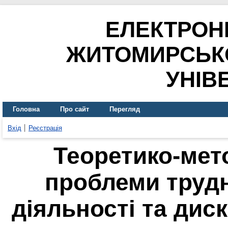
ЕЛЕКТРОН
ЖИТОМИРСЬК
УНІВ
Головна
Про сайт
Перегляд
Вхід
Реєстрація
Теоретико‐мет
проблеми труд
діяльності та диск