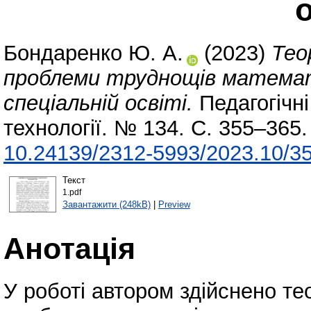
о
Бондаренко Ю. А.
(2023)
Тео
проблеми труднощів математи
спеціальній освіті.
Педагогічні 
технології. № 134. С. 355–365
10.24139/2312‐5993/2023.10/3
Текст
1.pdf
Завантажити (248kB)
|
Preview
Анотація
У роботі автором здійснено те