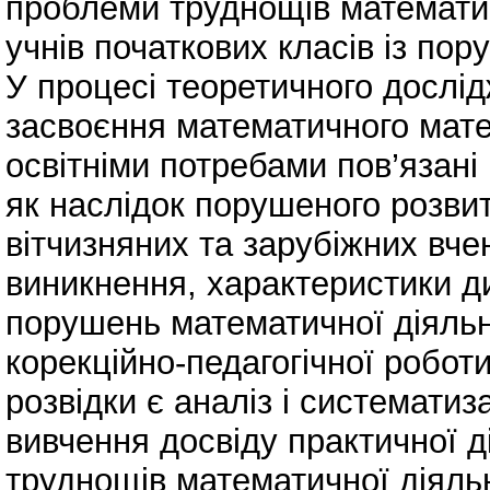
проблеми труднощів математичн
учнів початкових класів із по
У процесі теоретичного дослі
засвоєння математичного мат
освітніми потребами пов’язані 
як наслідок порушеного розвит
вітчизняних та зарубіжних вче
виникнення, характеристики д
порушень математичної діяльно
корекційно‐педагогічної робо
розвідки є аналіз і систематиз
вивчення досвіду практичної 
труднощів математичної діяльн