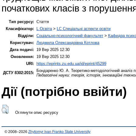
початкових класів з порушенн
Тип ресурсу:
Стаття
Класифікатор:
L Освіта
>
LC Спеціальні аспекти освіти
Відділи:
Соціально-психологічний факультет
>
Кафедра психол
Користувач:
Людмила Олександрівна Котлова
Дата подачі:
19 Вер 2025 12:30
Оновлення:
19 Вер 2025 12:30
URI:
https://eprints.zu.edu.ua/id/eprint/45299
Бондаренко Ю. А.
Теоретико‐методологічний аналіз пр
ДСТУ 8302:2015:
Педагогічні науки: теорія, історія, інноваційні технол
Дії ​​(потрібно ввійти)
Оглянути опис ресурсу
© 2008–2026
Zhytomyr Ivan Franko State University