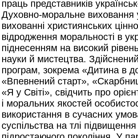
праць представників українсько
Духовно-моральне виховання у
вихованні християнських цінн
відродження моральності в укр
піднесенням на високий рівень 
науки й мистецтва. Здійснений
програм, зокрема «Дитина в д
«Впевнений старт», «Скарбниц
«Я у Світі», свідчить про оріє
і моральних якостей особистос
використання в сучасних умов
суспільства на тлі підвищення
підростаючого покоління. У п