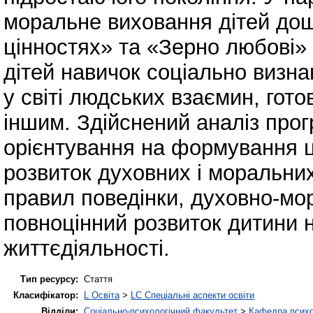
моральне виховання дітей дош
цінностях» та «Зерно любові»
дітей навичок соціально визна
у світі людських взаємин, гото
іншим. Здійснений аналіз про
орієнтування на формування ц
розвиток духовних і моральних
правил поведінки, духовно-мо
повноцінний розвиток дитини 
життєдіяльності.
Тип ресурсу:
Стаття
Класифікатор:
L Освіта
>
LC Спеціальні аспекти освіти
Відділи:
Соціально-психологічний факультет
>
Кафедра психол