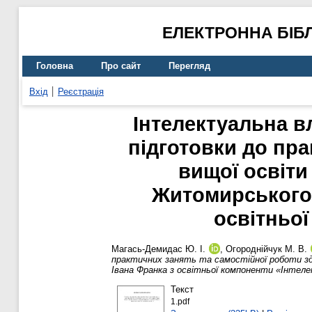
ЕЛЕКТРОННА БІБ
Головна
Про сайт
Перегляд
Вхід
Реєстрація
Інтелектуальна вл
підготовки до пра
вищої освіти
Житомирського 
освітньої
Магась-Демидас Ю. І.
,
Огороднійчук М. В.
практичних занять та самостійної роботи здо
Івана Франка з освітньої компоненти «Інтел
Текст
1.pdf