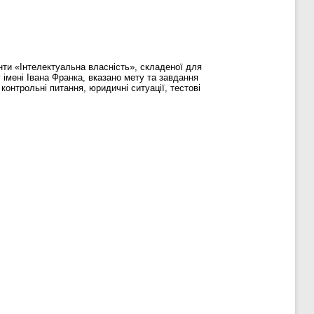
енти «Інтелектуальна власність», складеної для
 імені Івана Франка, вказано мету та завдання
онтрольні питання, юридичні ситуації, тестові