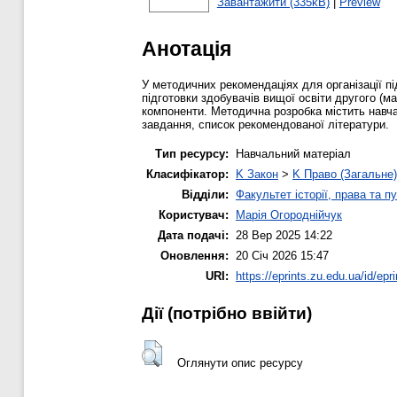
Завантажити (335kB)
|
Preview
Анотація
У методичних рекомендаціях для організації пі
підготовки здобувачів вищої освіти другого (м
компоненти. Методична розробка містить навчал
завдання, список рекомендованої літератури.
Тип ресурсу:
Навчальний матеріал
Класифікатор:
K Закон
>
K Право (Загальне)
Відділи:
Факультет історії, права та п
Користувач:
Марія Огороднійчук
Дата подачі:
28 Вер 2025 14:22
Оновлення:
20 Січ 2026 15:47
URI:
https://eprints.zu.edu.ua/id/epr
Дії ​​(потрібно ввійти)
Оглянути опис ресурсу