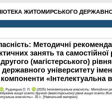
ЛІОТЕКА ЖИТОМИРСЬКОГО ДЕРЖАВНО
асність: Методичні рекомендац
ктичних занять та самостійної
 другого (магістерського) рівня
державного університету імені
 компоненти «Інтелектуальна 
,
Рудницька О. П.
(2025)
Інтелектуальна власність: Методичні реко
бувачів вищої освіти другого (магістерського) рівня вищої освіти Жи
ектуальна власність».
35 с. [Навчальний матеріал]