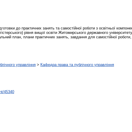
дготовки до практичних занять та самостійної роботи з освітньої компон
агістерського) рівня вищої освіти Житомирського державного університету
ьний план, плани практичних занять, завдання для самостійної роботи, к
ублічного управління
>
Кафедра права та публічного управління
int/45340