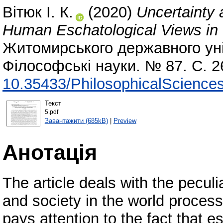
Вітюк І. К.
(2020)
Uncertainty 
Human Eschatological Views in
Житомирського державного уні
Філософські науки. № 87. С. 2
10.35433/PhilosophicalSciences
Текст
5.pdf
Завантажити (685kB)
|
Preview
Анотація
The article deals with the peculi
and society in the world proce
pays attention to the fact that e