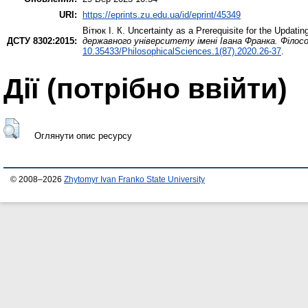
URI:
https://eprints.zu.edu.ua/id/eprint/45349
Вітюк І. К.
Uncertainty as a Prerequisite for the Updati
ДСТУ 8302:2015:
державного університету імені Івана Франка. Філос
10.35433/PhilosophicalSciences.1(87).2020.26-37
.
Дії ​​(потрібно ввійти)
Оглянути опис ресурсу
© 2008–2026
Zhytomyr Ivan Franko State University