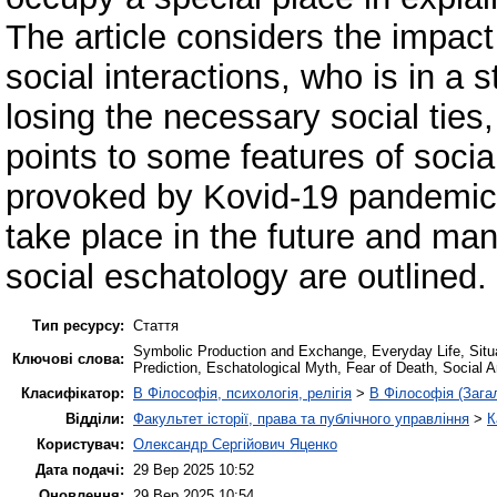
The article considers the impac
social interactions, who is in a s
losing the necessary social ties,
points to some features of socia
provoked by Kovid-19 pandemic.
take place in the future and man
social eschatology are outlined.
Тип ресурсу:
Стаття
Symbolic Production and Exchange, Everyday Life, Situat
Ключові слова:
Prediction, Eschatological Myth, Fear of Death, Social 
Класифікатор:
B Філософія, психологія, релігія
>
B Філософія (Зага
Відділи:
Факультет історії, права та публічного управління
>
К
Користувач:
Олександр Сергійович Яценко
Дата подачі:
29 Вер 2025 10:52
Оновлення:
29 Вер 2025 10:54