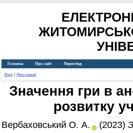
ЕЛЕКТРОН
ЖИТОМИРСЬК
УНІВ
Головна
Про сайт
Перегляд
Вхід
Реєстрація
Значення гри в а
розвитку уч
Вербаховський О. А.
(2023)
З