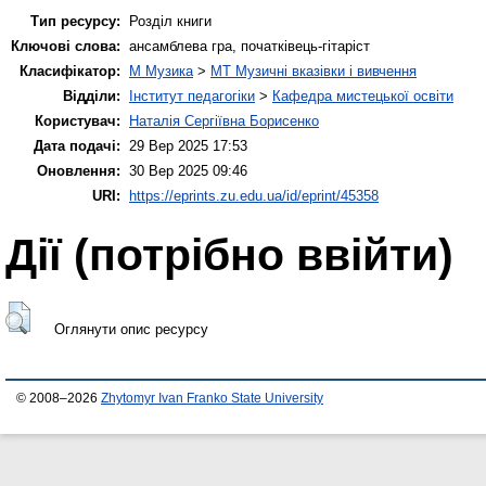
Тип ресурсу:
Розділ книги
Ключові слова:
ансамблева гра, початківець-гітаріст
Класифікатор:
M Музика
>
MT Музичні вказівки і вивчення
Відділи:
Інститут педагогіки
>
Кафедра мистецької освіти
Користувач:
Наталія Сергіївна Борисенко
Дата подачі:
29 Вер 2025 17:53
Оновлення:
30 Вер 2025 09:46
URI:
https://eprints.zu.edu.ua/id/eprint/45358
Дії ​​(потрібно ввійти)
Оглянути опис ресурсу
© 2008–2026
Zhytomyr Ivan Franko State University