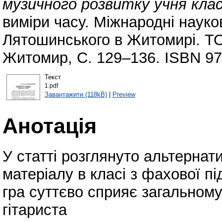
музичного розвитку учня клас
виміри часу. Міжнародні науко
Лятошинського в Житомирі. ТО
Житомир, С. 129–136. ISBN 97
Текст
1.pdf
Завантажити (118kB)
|
Preview
Анотація
У статті розглянуто альтерна
матеріалу в класі з фахової п
гра суттєво сприяє загальному
гітариста