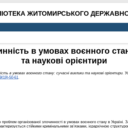
ЛІОТЕКА ЖИТОМИРСЬКОГО ДЕРЖАВНО
инність в умовах воєнного стан
та наукові орієнтири
ість в умовах воєнного стану: сучасні виклики та наукові орієнтири.
Ус
9(19)-50-61
.
роблем організованої злочинності в умовах воєнного стану в Україні. З
ктеризується стійкими кримінальними зв’язками, ієрархічною структуро