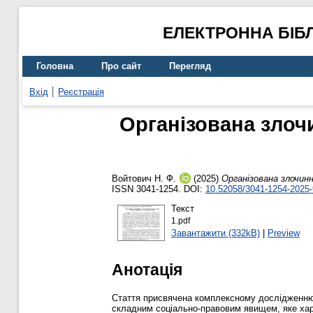
ЕЛЕКТРОННА БІБ
Головна
Про сайт
Перегляд
Вхід
Реєстрація
Організована злоч
Войтович Н. Ф.
(2025)
Організована злочинн
ISSN 3041-1254. DOI:
10.52058/3041-1254-2025-
Текст
1.pdf
Завантажити (332kB)
|
Preview
Анотація
Стаття присвячена комплексному дослідженню п
складним соціально-правовим явищем, яке хара