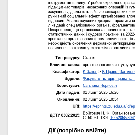
інструментів впливу. У роботі окреслено тран
підакцизних товарів, незаконних операцій із 
закупівель, діяльність військоволікарських ко
руйнівний соціальний ефект організованої злочи
відносин. Аналіз наукових джерел і практики 
ліквідації спеціалізованих органів, фрагменто
Підкреслено, що організована злочинність стал
статистичних даних і судової практики за 2022
зростання організованих форм злочинності, їх
необхідність оновлення державної антикриміна
посилення контролю у стратегічно важливих се
Тип ресурсу:
Стаття
Ключові слова:
організовані злочині угрупу
Класифікатор:
K Закон
>
K Право (Загальн
Відділи:
Факультет історії, права та
Користувач:
Світлана Чорновіл
Дата подачі:
01 Жовт 2025 16:26
Оновлення:
02 Жовт 2025 18:34
URI:
https://eprints.zu.edu.ua/id/e
Войтович Н. Ф.
Організована
ДСТУ 8302:2015:
С. 50–61. DOI:
10.52058/3041
Дії ​​(потрібно ввійти)