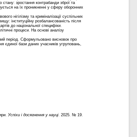
 стану: зростання контрабанди зброї та
шується на їх проникненні у сферу оборонних
ового нігілізму та криміналізації суспільних
вищу: інституційну розбалансованість після
артів до національної специфіки.
літичні процеси. На основі аналізу
нний період. Сформульовано висновок про
ня єдиної бази даних учасників угруповань,
тири.
Успіхи і досягнення у науці
. 2025. № 19.