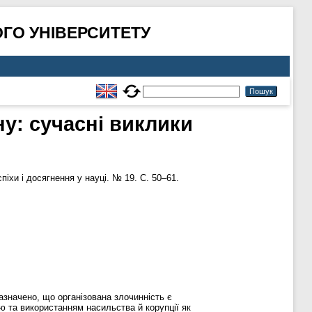
ГО УНІВЕРСИТЕТУ
у: сучасні виклики
піхи і досягнення у науці. № 19. С. 50–61.
азначено, що організована злочинність є
ю та використанням насильства й корупції як