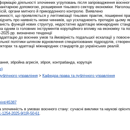
сформацію діяльності злочинних угруповань після запровадження воєнного
гуманітарною допомогою, розширення тіньового сектору економіки. Наголо
місій, органи митного й прикордонного контролю. Виявлено
нності, що проявляється у легітимізації тіньових практик, поширенні прав
свідчить про наявність низки чинників, що ускладнюють протидію цьому я
ваність функцій нових структур, недостатню адаптацію міжнародних станд
а одним із головних інструментів корупційного впливу на економіку та по
–2025 рр. визначено тенденції
 адаптацію до воєнних умов та ймовірність подальшої ескалації у повоє
льної політики шляхом відновлення спеціалізованих підрозділів, створен
кторах та адаптації міжнародних стандартів до українських реалій.
вання, збройна агресія, зброя, контрабанда, корупція
е)
 публічного управління
>
Кафедра права та публічного управління
print/45387
 злочинність в умовах воєнного стану: сучасні виклики та наукові орієн
-1254-2025-9(19)-50-61
.