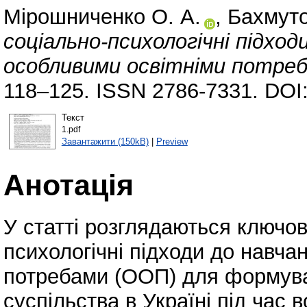
Мірошниченко О. А.
,
Бахмуто
соціально-психологічні підход
особливими освітніми потреб
118–125. ISSN 2786-7331. DOI
Текст
1.pdf
Завантажити (150kB)
|
Preview
Анотація
У статті розглядаються ключові
психологічні підходи до навча
потребами (ООП) для формуван
суспільства в Україні під час 