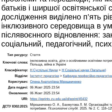
батьків і ширшої освітянської 
дослідження виділено п’ять рі
інклюзивного середовища в ум
післявоєнного відновлення: за
соціальний, педагогічний, псих
Тип ресурсу:
Стаття
інклюзивна освіта, діти з особливими освітніми потре
Ключові слова:
Польща, війна в Україні
Класифікатор:
H Суспільні Науки
>
H Соціальні науки (Загальне)
Відділи:
Інститут педагогіки
>
Кафедра професійно-педагогічної
Користувач:
Олена Анатоліївна Мірошниченко
Дата подачі:
06 Жовт 2025 23:54
Оновлення:
06 Жовт 2025 23:54
URI:
https://eprints.zu.edu.ua/id/eprint/45432
Мірошниченко О. А.
,
Бахмутова Л. М.
Організаційні т
ДСТУ 8302:2015:
потребами.
Психологічні студії
. 2025. № 2. С. 118–1