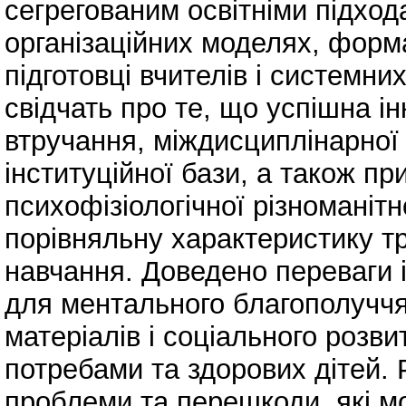
сегрегованим освітніми підхо
організаційних моделях, форма
підготовці вчителів і системн
свідчать про те, що успішна і
втручання, міждисциплінарної 
інституційної бази, а також п
психофізіологічної різноманітн
порівняльну характеристику тр
навчання. Доведено переваги 
для ментального благополуччя
матеріалів і соціального розви
потребами та здорових дітей. 
проблеми та перешкоди, які мо