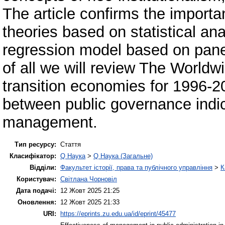
The article confirms the importa
theories based on statistical an
regression model based on panel
of all we will review The World
transition economies for 1996-2
between public governance indica
management.
Тип ресурсу:
Стаття
Класифікатор:
Q Наука
>
Q Наука (Загальне)
Відділи:
Факультет історії, права та публічного управління
>
К
Користувач:
Світлана Чорновіл
Дата подачі:
12 Жовт 2025 21:25
Оновлення:
12 Жовт 2025 21:33
URI:
https://eprints.zu.edu.ua/id/eprint/45477