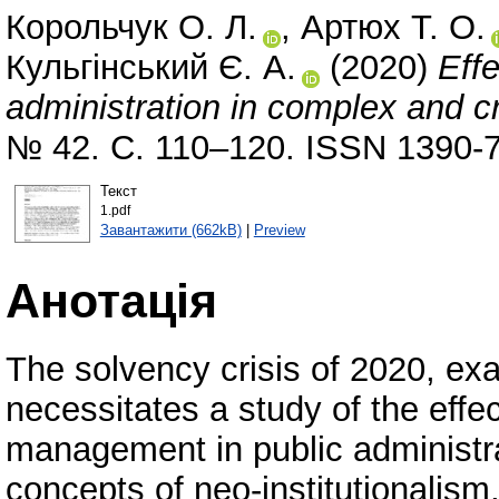
Корольчук О. Л.
,
Артюх Т. О.
Кульгінський Є. А.
(2020)
Eff
administration in complex and cr
№ 42. С. 110–120. ISSN 1390-
Текст
1.pdf
Завантажити (662kB)
|
Preview
Анотація
The solvency crisis of 2020, ex
necessitates a study of the effec
management in public administra
concepts of neo-institutionalism,