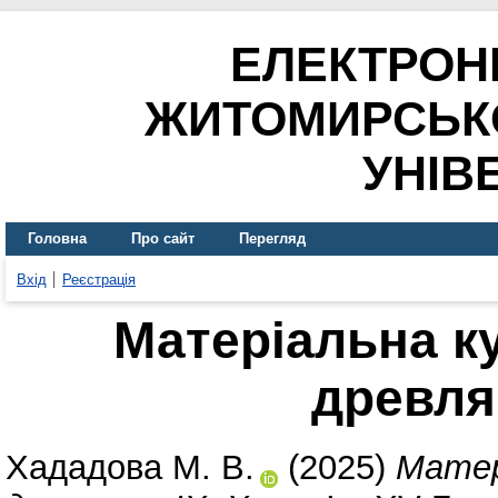
ЕЛЕКТРОН
ЖИТОМИРСЬК
УНІВ
Головна
Про сайт
Перегляд
Вхід
Реєстрація
Матеріальна к
древлян
Хададова М. В.
(2025)
Матер