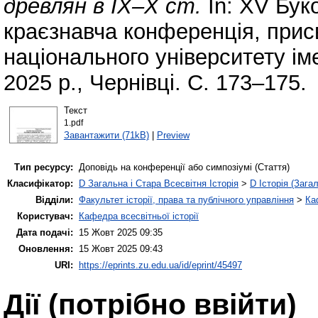
древлян в IX–X ст.
In: ХV Бук
краєзнавча конференція, прис
національного університету і
2025 р., Чернівці. С. 173–175.
Текст
1.pdf
Завантажити (71kB)
|
Preview
Тип ресурсу:
Доповідь на конференції або симпозіумі (Стаття)
Класифікатор:
D Загальна і Стара Всесвітня Історія
>
D Історія (Зага
Відділи:
Факультет історії, права та публічного управління
>
Ка
Користувач:
Кафедра всесвітньої історії
Дата подачі:
15 Жовт 2025 09:35
Оновлення:
15 Жовт 2025 09:43
URI:
https://eprints.zu.edu.ua/id/eprint/45497
Дії ​​(потрібно ввійти)