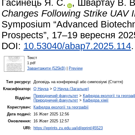
Гасинець Я. С.
,
Швартау В. В
Changes Following Strike UAV 
Symposium “Advanced Biotechn
Prospects”, 17–19 вересня 202
DOI:
10.53040/abap7.2025.114
.
Текст
1.pdf
Завантажити (525kB)
|
Preview
Тип ресурсу:
Доповідь на конференції або симпозіумі (Стаття)
Класифікатор:
Q Наука
>
Q Наука (Загальне)
Природничий факультет
>
Кафедра екології та географ
Відділи:
Природничий факультет
>
Кафедра хімії
Користувач:
Кафедра екології та географії
Дата подачі:
16 Жовт 2025 12:56
Оновлення:
16 Жовт 2025 12:57
URI:
https://eprints.zu.edu.ua/id/eprint/45523