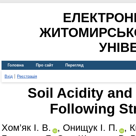
ЕЛЕКТРОН
ЖИТОМИРСЬК
УНІВ
Головна
Про сайт
Перегляд
Вхід
Реєстрація
Soil Acidity an
Following St
Хом’як І. В.
,
Онищук І. П.
,
К