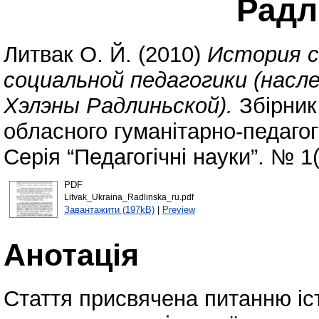
Радл
Литвак О. Й.
(2010)
История с
социальной педагогики (насл
Хэлэны Радлиньской).
Збірник
обласного гуманітарно-педагогі
Серія “Педагогічні науки”. № 1(
PDF
Litvak_Ukraina_Radlinska_ru.pdf
Завантажити (197kB)
|
Preview
Анотація
Стаття присвячена питанню іст