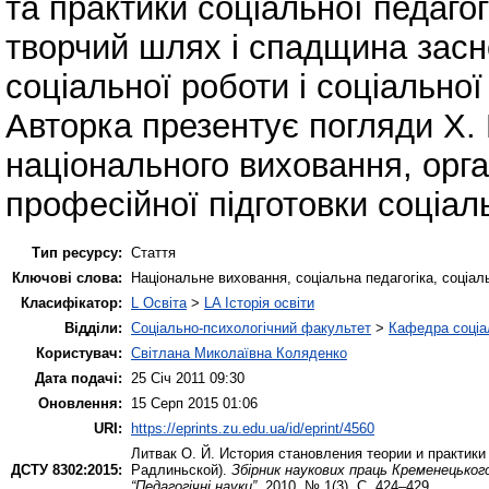
та практики соціальної педагог
творчий шлях і спадщина засно
соціальної роботи і соціальної
Авторка презентує погляди Х. 
національного виховання, орга
професійної підготовки соціал
Тип ресурсу:
Стаття
Ключові слова:
Національне виховання, соціальна педагогіка, соціал
Класифікатор:
L Освіта
>
LA Історія освіти
Відділи:
Соціально-психологічний факультет
>
Кафедра соціал
Користувач:
Світлана Миколаївна Коляденко
Дата подачі:
25 Січ 2011 09:30
Оновлення:
15 Серп 2015 01:06
URI:
https://eprints.zu.edu.ua/id/eprint/4560
Литвак О. Й.
История становления теории и практики
ДСТУ 8302:2015:
Радлиньской).
Збірник наукових праць Кременецьког
“Педагогічні науки”
. 2010. № 1(3). С. 424–429.