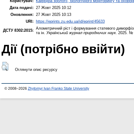
Користувач:
Кафедра зоології, біологічного моніторингу та охоро
Дата подачі:
27 Жовт 2025 10:12
Оновлення:
27 Жовт 2025 10:13
URI:
https://eprints.zu.edu.ua/id/eprint/45633
Алометричний ріст і формування статевого диморфізму
ДСТУ 8302:2015:
та ін.
Український журнал природничих наук
. 2025. №
Дії ​​(потрібно ввійти)
Оглянути опис ресурсу
© 2008–2026
Zhytomyr Ivan Franko State University