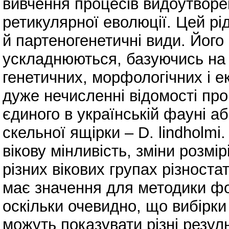
вивчення процесів видоутворе
ретикулярної еволюції. Цей рі
й партеногенетичні види. Його
ускладнюються, базуючись на 
генетичних, морфологічних і е
дуже нечисленні відомості про
єдиного в українській фауні а
скельної ящірки – D. lindholmi.
вікову мінливість, зміни розмір
різних вікових групах різност
має значення для методики фо
оскільки очевидно, що вибірки
можуть показувати різні резул