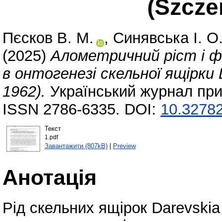
(Szcze
Пєсков В. М.
,
Синявська І. О
(2025)
Алометричний ріст і 
в онтогенезі скельної ящірки D
1962).
Український журнал при
ISSN 2786-6335. DOI:
10.32782
Текст
1.pdf
Завантажити (807kB)
|
Preview
Анотація
Рід скельних ящірок Darevski