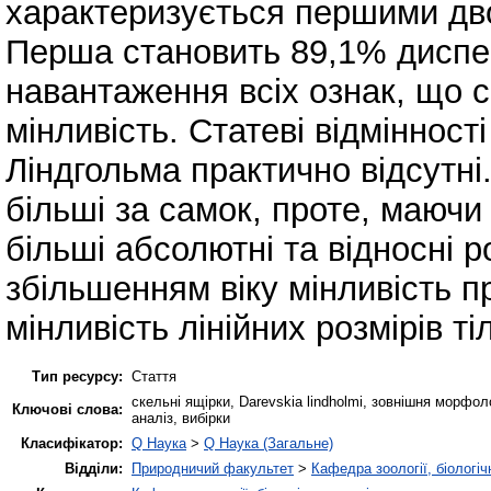
характеризується першими дв
Перша становить 89,1% диспер
навантаження всіх ознак, що с
мінливість. Статеві відмінност
Ліндгольма практично відсутні
більші за самок, проте, маючи
більші абсолютні та відносні ро
збільшенням віку мінливість пр
мінливість лінійних розмірів ті
Тип ресурсу:
Стаття
скельні ящірки, Darevskia lindholmi, зовнішня морфоло
Ключові слова:
аналіз, вибірки
Класифікатор:
Q Наука
>
Q Наука (Загальне)
Відділи:
Природничий факультет
>
Кафедра зоології, біологі