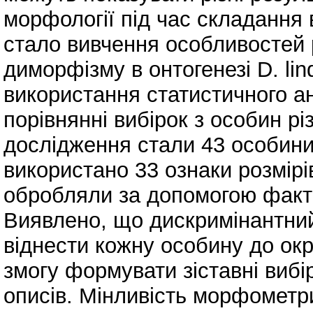
морфології під час складання
стало вивчення особливостей 
диморфізму в онтогенезі D. lin
використання статистичного ан
порівнянні вибірок з особин рі
дослідження стали 43 особини 
використано 33 ознаки розмірів
обробляли за допомогою факто
Виявлено, що дискримінантний
віднести кожну особину до окр
змогу формувати зіставні вибі
описів. Мінливість морфометри