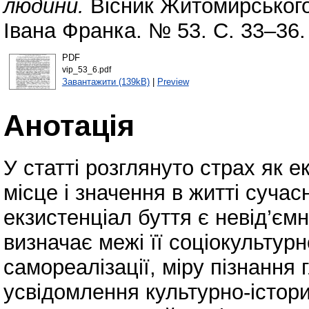
людини.
Вісник Житомирського
Івана Франка. № 53. С. 33–36.
PDF
vip_53_6.pdf
Завантажити (139kB)
|
Preview
Анотація
У статті розглянуто страх як е
місце і значення в житті суча
екзистенціал буття є невід’єм
визначає межі її соціокультурн
самореалізації, міру пізнання 
усвідомлення культурно-істор