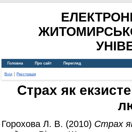
ЕЛЕКТРОН
ЖИТОМИРСЬК
УНІВ
Головна
Про сайт
Перегляд
Вхід
Реєстрація
Страх як екзисте
л
Горохова Л. В.
(2010)
Страх я