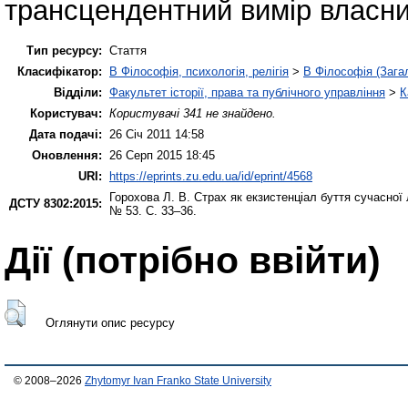
трансцендентний вимір власн
Тип ресурсу:
Стаття
Класифікатор:
B Філософія, психологія, релігія
>
B Філософія (Зага
Відділи:
Факультет історії, права та публічного управління
>
К
Користувач:
Користувачі 341 не знайдено.
Дата подачі:
26 Січ 2011 14:58
Оновлення:
26 Серп 2015 18:45
URI:
https://eprints.zu.edu.ua/id/eprint/4568
Горохова Л. В.
Страх як екзистенціал буття сучасної
ДСТУ 8302:2015:
№ 53. С. 33–36.
Дії ​​(потрібно ввійти)
Оглянути опис ресурсу
© 2008–2026
Zhytomyr Ivan Franko State University