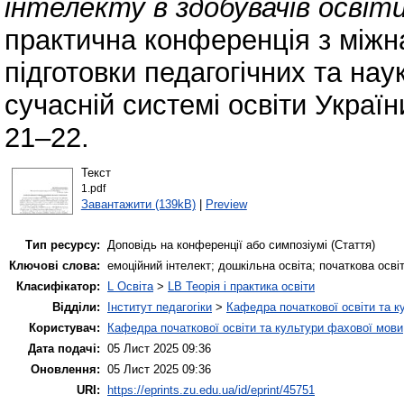
інтелекту в здобувачів освіти
практична конференція з між
підготовки педагогічних та нау
сучасній системі освіти Україн
21–22.
Текст
1.pdf
Завантажити (139kB)
|
Preview
Тип ресурсу:
Доповідь на конференції або симпозіумі (Стаття)
Ключові слова:
емоційний інтелект; дошкільна освіта; початкова осві
Класифікатор:
L Освіта
>
LB Теорія і практика освіти
Відділи:
Інститут педагогіки
>
Кафедра початкової освіти та к
Користувач:
Кафедра початкової освіти та культури фахової мови
Дата подачі:
05 Лист 2025 09:36
Оновлення:
05 Лист 2025 09:36
URI:
https://eprints.zu.edu.ua/id/eprint/45751