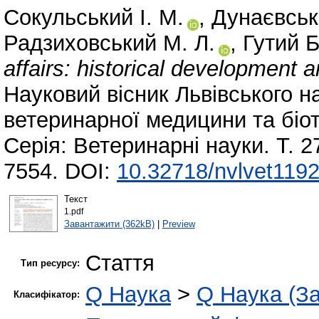
Сокульський І. М.
,
Дунаєвськ
Радзиховський М. Л.
,
Гутий Б
affairs: historical development a
Науковий вісник Львівського н
ветеринарної медицини та біоте
Серія: Ветеринарні науки. Т. 2
7554. DOI:
10.32718/nvlvet119
Текст
1.pdf
Завантажити (362kB)
|
Preview
Стаття
Тип ресурсу:
Q Наука
>
Q Наука (За
Класифікатор: