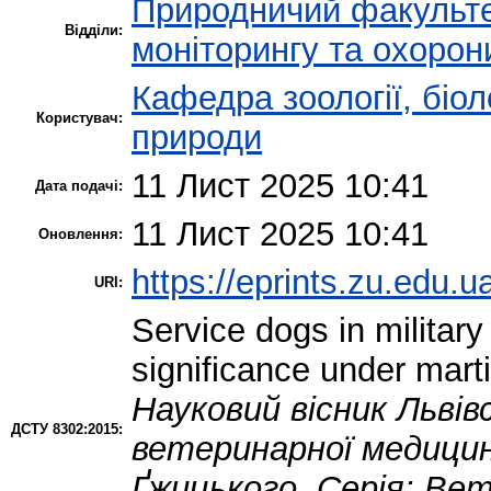
Природничий факульт
Відділи:
моніторингу та охорон
Кафедра зоології, біол
Користувач:
природи
11 Лист 2025 10:41
Дата подачі:
11 Лист 2025 10:41
Оновлення:
https://eprints.zu.edu.u
URI:
Service dogs in military
significance under marti
Науковий вісник Льві
ДСТУ 8302:2015:
ветеринарної медицини
Ґжицького. Серія: Ве