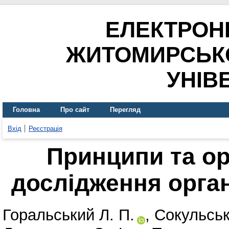
ЕЛЕКТРОН
ЖИТОМИРСЬК
УНІВ
Головна
Про сайт
Перегляд
Вхід
Реєстрація
Принципи та ор
дослідження орган
Горальський Л. П.
,
Сокульськ