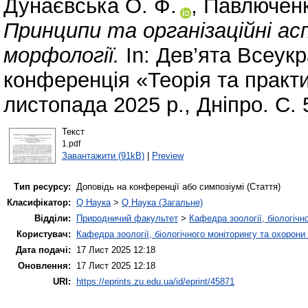
Дунаєвська О. Ф.
,
Павлюченк
Принципи та організаційні ас
морфології.
In: Дев’ята Всеук
конференція «Теорія та практи
листопада 2025 р., Дніпро. С. 
Текст
1.pdf
Завантажити (91kB)
|
Preview
Тип ресурсу:
Доповідь на конференції або симпозіумі (Стаття)
Класифікатор:
Q Наука
>
Q Наука (Загальне)
Відділи:
Природничий факультет
>
Кафедра зоології, біологічн
Користувач:
Кафедра зоології, біологічного моніторингу та охорони
Дата подачі:
17 Лист 2025 12:18
Оновлення:
17 Лист 2025 12:18
URI:
https://eprints.zu.edu.ua/id/eprint/45871