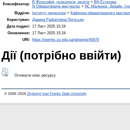
B Філософія, психологія, релігія
>
BH Естетика
Класифікатор:
N Образотворче мистецтво
>
NC Малюнок. Дизайн. Ілю
Відділи:
Інститут педагогіки
>
Кафедра образотворчого мистецт
Користувач:
Дарина Рафаїлівна Погосьян
Дата подачі:
17 Лист 2025 15:24
Оновлення:
17 Лист 2025 15:24
URI:
https://eprints.zu.edu.ua/id/eprint/45878
Дії ​​(потрібно ввійти)
Оглянути опис ресурсу
© 2008–2026
Zhytomyr Ivan Franko State University