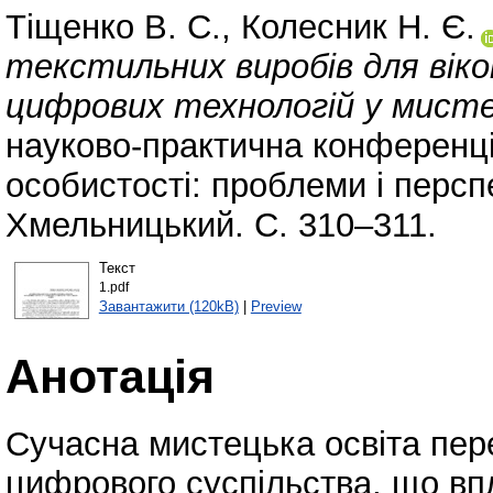
Тіщенко В. С.
,
Колесник Н. Є.
текстильних виробів для вік
цифрових технологій у мистец
науково-практична конференц
особистості: проблеми і персп
Хмельницький. С. 310–311.
Текст
1.pdf
Завантажити (120kB)
|
Preview
Анотація
Сучасна мистецька освіта пер
цифрового суспільства, що в