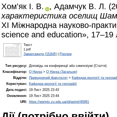
Хом’як І. В.
,
Адамчук В. Л.
(2
характеристика оселищ Шамр
XI Міжнародна науково-практич
science and education», 17–19 
Текст
1.pdf
Завантажити (152kB)
|
Preview
Тип ресурсу:
Доповідь на конференції або симпозіумі (Стаття)
Класифікатор:
Q Наука
>
Q Наука (Загальне)
Відділи:
Природничий факультет
>
Кафедра екології та географ
Користувач:
Кафедра екології та географії
Дата подачі:
19 Лист 2025 23:43
Оновлення:
19 Лист 2025 23:44
URI:
https://eprints.zu.edu.ua/id/eprint/45891
Дії ​​(потрібно ввійти)