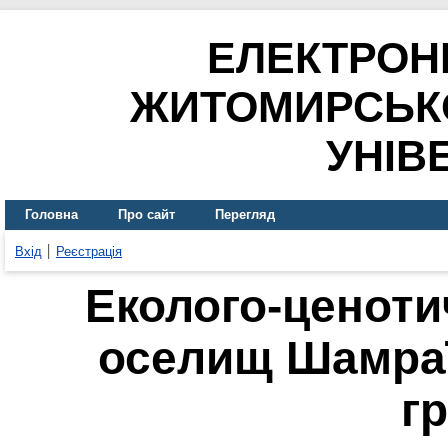
ЕЛЕКТРОН
ЖИТОМИРСЬК
УНІВ
Головна
Про сайт
Перегляд
Вхід
Реєстрація
Еколого-ценоти
оселищ Шамра
гр